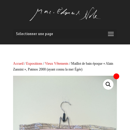
Sélectionner une page
Accueil
/
Expositions
/
Vieux Vêtements
/ Maillot de bain époque « Alain
Zannini », Patmos 2000 (ayant connu la mer Égée)