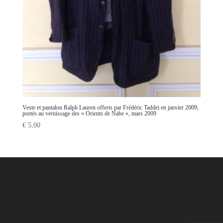
Veste et pantalon Ralph Lauren offerts par Frédéric Taddei en janvier 2009,
portés au vernissage des « Orients de Nabe », mars 2009
€
5,00