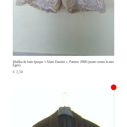
Maillot de bain époque « Alain Zannini », Patmos 2000 (ayant connu la mer
Égée)
€
3,50