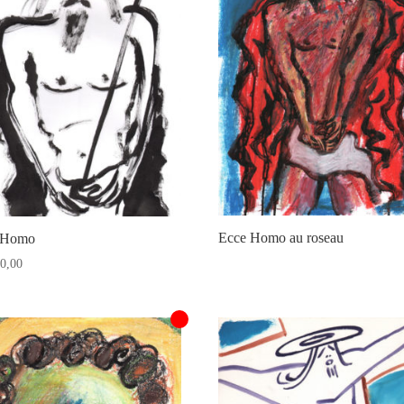
Ecce Homo au roseau
 Homo
0,00