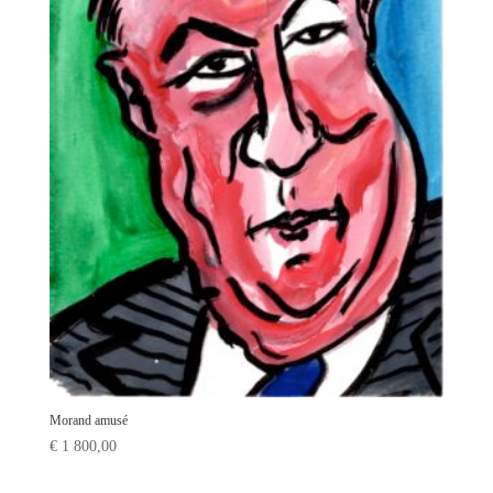
Morand amusé
€
1 800,00