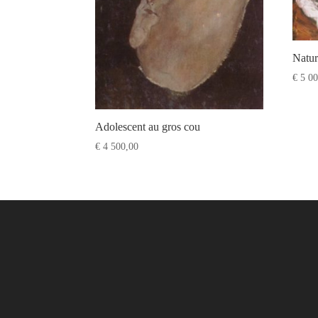
Natur
€
5 00
Adolescent au gros cou
€
4 500,00