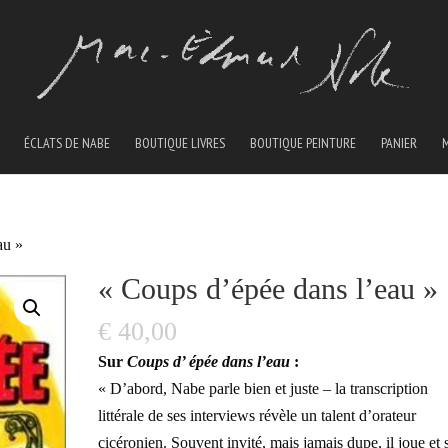
ÉCLATS DE NABE
BOUTIQUE LIVRES
BOUTIQUE PEINTURE
PANIER
au »
« Coups d’épée dans l’eau »
€
40,00
Sur
Coups d’ épée dans l’eau
:
« D’abord, Nabe parle bien et juste – la transcription
littérale de ses interviews révèle un talent d’orateur
cicéronien. Souvent invité, mais jamais dupe, il joue et 