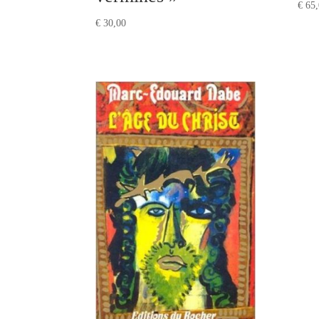
€
65,
€
30,00