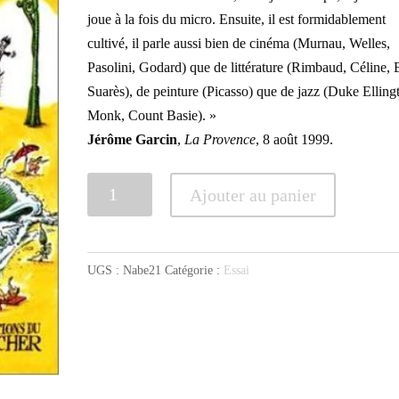
joue à la fois du micro. Ensuite, il est formidablement
cultivé, il parle aussi bien de cinéma (Murnau, Welles,
Pasolini, Godard) que de littérature (Rimbaud, Céline, 
Suarès), de peinture (Picasso) que de jazz (Duke Elling
Monk, Count Basie). »
Jérôme Garcin
,
La Provence
, 8 août 1999.
quantité
Ajouter au panier
de
"Coups
d'épée
UGS :
Nabe21
Catégorie :
Essai
dans
l'eau"