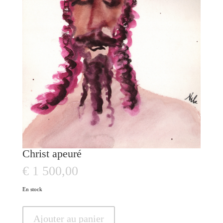
Christ apeuré
€
1 500,00
En stock
quantité
Ajouter au panier
de