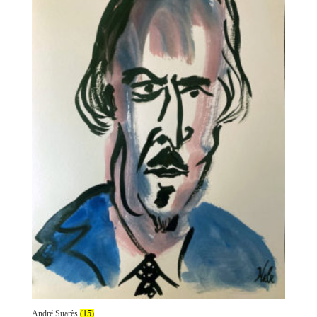
André Suarès
(15)