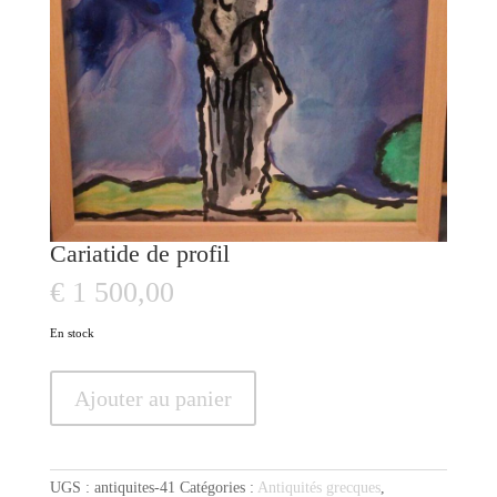
Cariatide de profil
€
1 500,00
En stock
quantité
Ajouter au panier
de
Cariatide
de
profil
UGS :
antiquites-41
Catégories :
Antiquités grecques
,