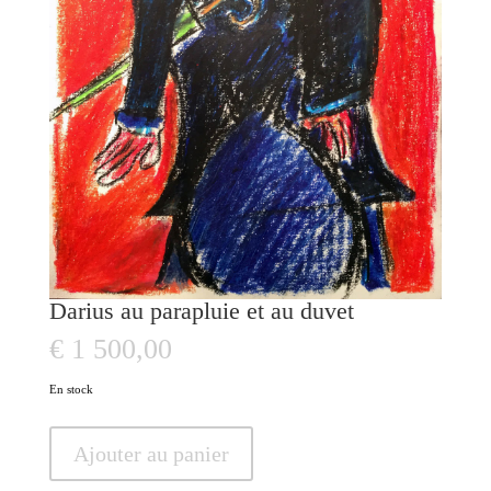
Darius au parapluie et au duvet
€
1 500,00
En stock
quantité
Ajouter au panier
de
Darius