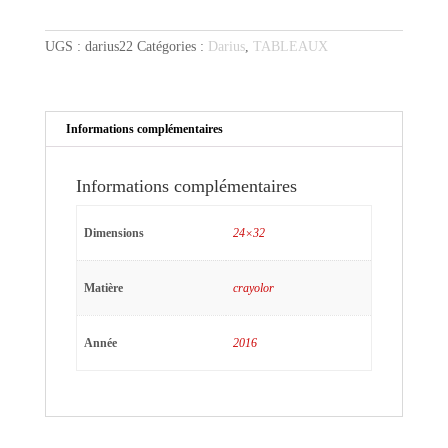
au
parapluie
UGS :
darius22
Catégories :
Darius
,
TABLEAUX
et
au
duvet
Informations complémentaires
Informations complémentaires
Dimensions
24×32
Matière
crayolor
Année
2016