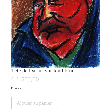
Tête de Darius sur fond brun
€
1 500,00
En stock
quantité
Ajouter au panier
de
Tête