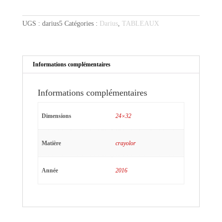
de
Darius
UGS :
darius5
Catégories :
Darius
,
TABLEAUX
sur
fond
brun
Informations complémentaires
Informations complémentaires
Dimensions
24×32
Matière
crayolor
Année
2016