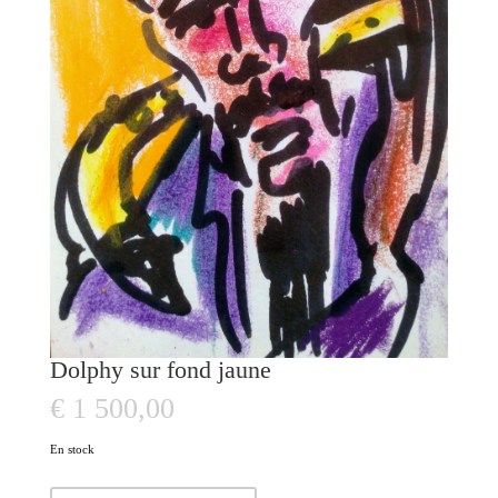
Dolphy sur fond jaune
€
1 500,00
En stock
quantité