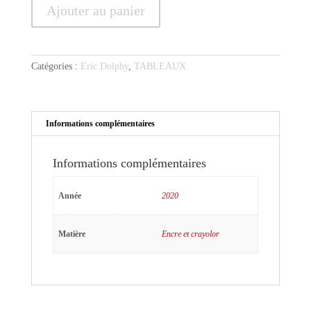
Ajouter au panier
de
Dolphy
sur
fond
Catégories :
Eric Dolphy
,
TABLEAUX
jaune
Informations complémentaires
Informations complémentaires
Année
2020
Matière
Encre et crayolor