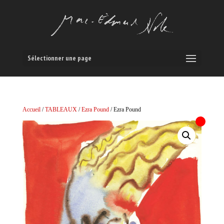
Sélectionner une page
Accueil
/
TABLEAUX
/
Ezra Pound
/ Ezra Pound