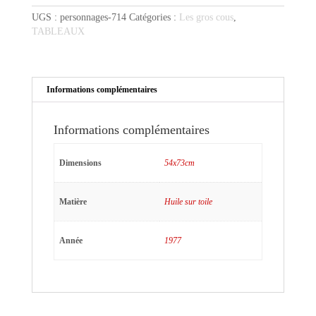
gros
UGS :
personnages-714
Catégories :
Les gros cous
,
cou
TABLEAUX
Informations complémentaires
Informations complémentaires
Dimensions
54x73cm
Matière
Huile sur toile
Année
1977