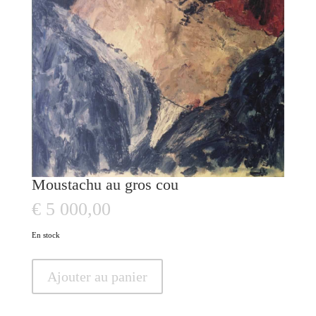
Moustachu au gros cou
€
5 000,00
En stock
quantité
Ajouter au panier
de
Moustachu
au