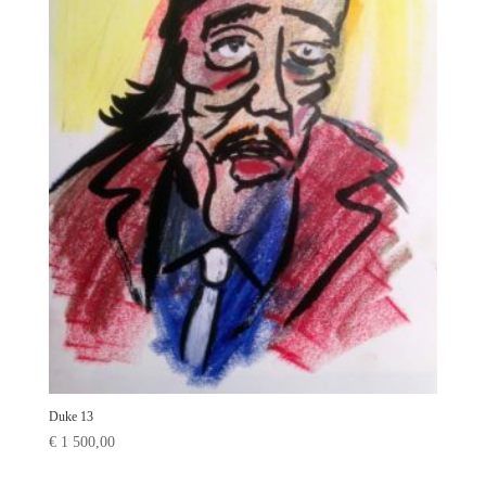
Duke 13
€
1 500,00