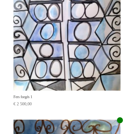
Fers forgés 1
€
2 500,00