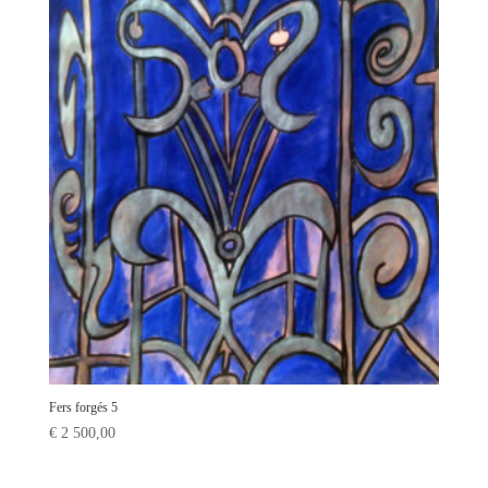
Fers forgés 5
€
2 500,00