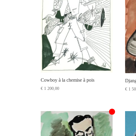
Cowboy à la chemise à pois
Djang
€
1 200,00
€
1 50