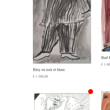
Bud P
€
1 60
Bloy en noir et blanc
€
1 500,00