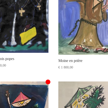
rois popes
Moine en prière
0,00
€
1 800,00