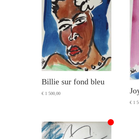
Billie sur fond bleu
Jo
€
1 500,00
€
1 5