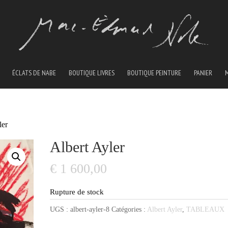
ÉCLATS DE NABE
BOUTIQUE LIVRES
BOUTIQUE PEINTURE
PANIER
ler
Albert Ayler
€
1 600,00
Rupture de stock
UGS :
albert-ayler-8
Catégories :
Albert Ayler
,
TABLEAUX