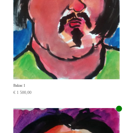
Balzac 1
€
1 500,00