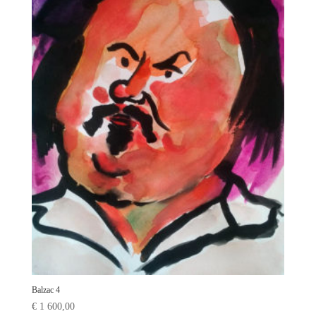
Balzac 4
€
1 600,00