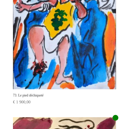
73. Le pied déchiqueté
€
1 900,00