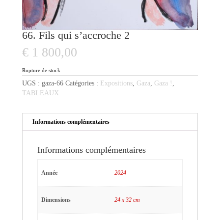
66. Fils qui s’accroche 2
€
1 800,00
Rupture de stock
UGS :
gaza-66
Catégories :
Expositions
,
Gaza
,
Gaza !
,
TABLEAUX
Informations complémentaires
Informations complémentaires
Année
2024
Dimensions
24 x 32 cm