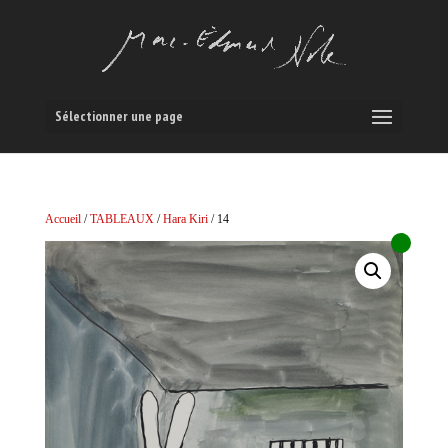
Sélectionner une page
Accueil
/
TABLEAUX
/
Hara Kiri
/ 14