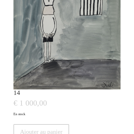
14
€
1 000,00
En stock
quantité
Ajouter au panier
de