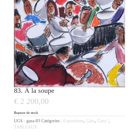
83. À la soupe
€
2 200,00
Rupture de stock
UGS :
gaza-83
Catégories :
Expositions
,
Gaza
,
Gaza !
,
TABLEAUX