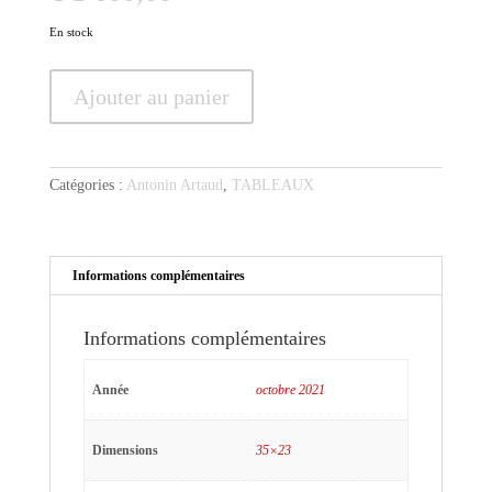
En stock
quantité
Ajouter au panier
de
Artaud
-
Massieu
Catégories :
Antonin Artaud
,
TABLEAUX
dans
la
Jeanne-
d'Arc
Informations complémentaires
de
Dreyer
Informations complémentaires
Année
octobre 2021
Dimensions
35×23