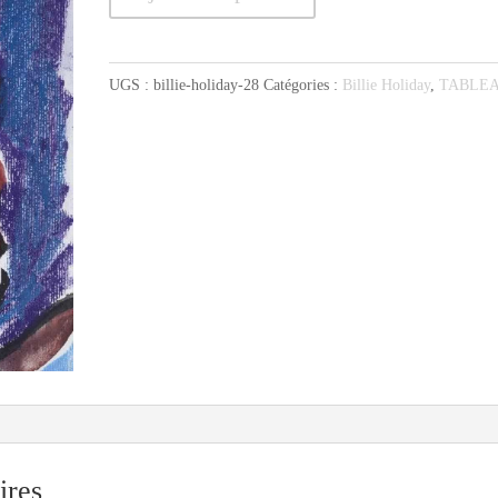
de
Billie
à
UGS :
billie-holiday-28
Catégories :
Billie Holiday
,
TABLE
la
queue
de
cheval
ires