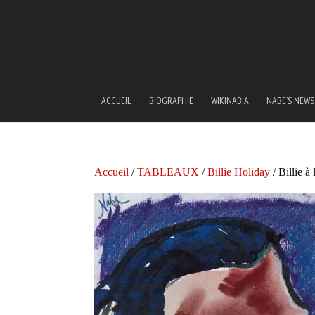
ACCUEIL
BIOGRAPHIE
WIKINABIA
NABE’S NEWS
Accueil
/
TABLEAUX
/
Billie Holiday
/ Billie à