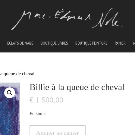
ÉCLATS DE NABE
BOUTIQUE LIVRES
BOUTIQUE PEINTURE
PANIER
 la queue de cheval
Billie à la queue de cheval
€
1 500,00
En stock
quantité
Ajouter au panier