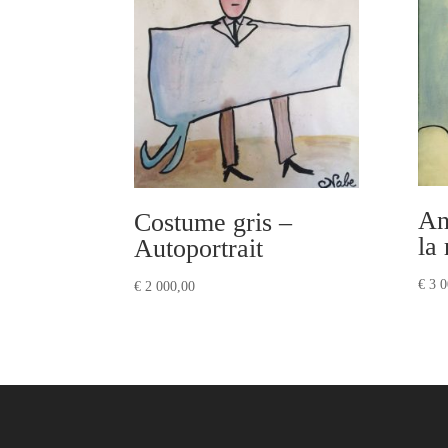
An
Costume gris –
la
Autoportrait
€
3 0
€
2 000,00