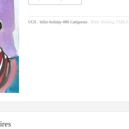
de
Billie
aux
UGS :
billie-holiday-886
Catégories :
Billie Holiday
,
TABL
colliers
ires