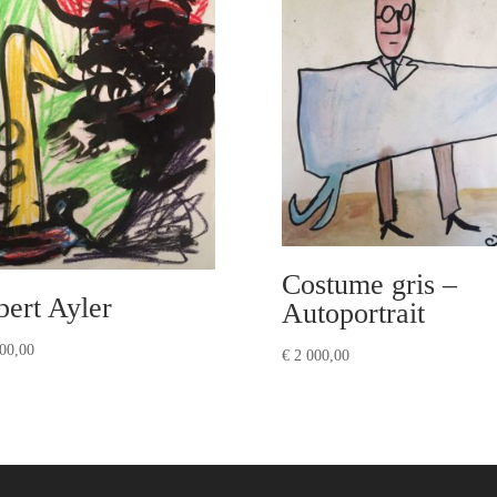
Costume gris –
bert Ayler
Autoportrait
00,00
€
2 000,00