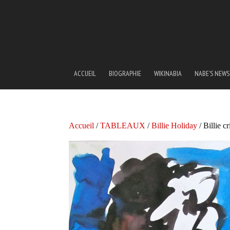
ACCUEIL
BIOGRAPHIE
WIKINABIA
NABE’S NEWS
Accueil
/
TABLEAUX
/
Billie Holiday
/ Billie cr