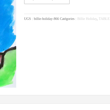
de
Billie
crie
UGS :
billie-holiday-866
Catégories :
Billie Holiday
,
TABL