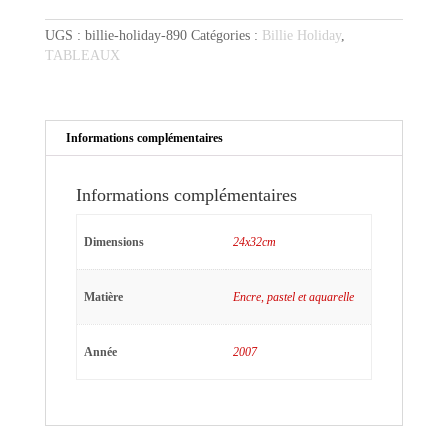
profil
UGS :
billie-holiday-890
Catégories :
Billie Holiday
,
sur
TABLEAUX
fond
bleu
Informations complémentaires
Informations complémentaires
Dimensions
24x32cm
Matière
Encre, pastel et aquarelle
Année
2007