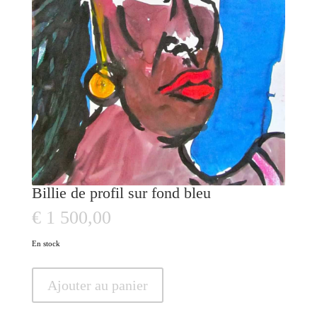
Billie de profil sur fond bleu
€
1 500,00
En stock
quantité
Ajouter au panier
de
Billie
de