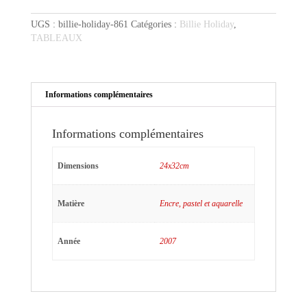
en
UGS :
billie-holiday-861
Catégories :
Billie Holiday
,
pleine
TABLEAUX
chanson
Informations complémentaires
Informations complémentaires
Dimensions
24x32cm
Matière
Encre, pastel et aquarelle
Année
2007