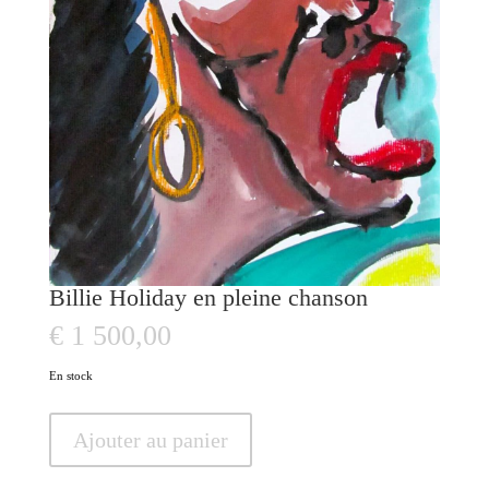
Billie Holiday en pleine chanson
€
1 500,00
En stock
quantité
Ajouter au panier
de
Billie
Holiday