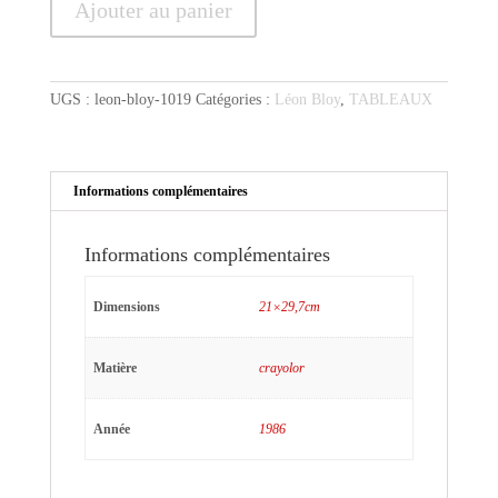
Ajouter au panier
de
Bloy
au
crayolor
UGS :
leon-bloy-1019
Catégories :
Léon Bloy
,
TABLEAUX
Informations complémentaires
Informations complémentaires
Dimensions
21×29,7cm
Matière
crayolor
Année
1986