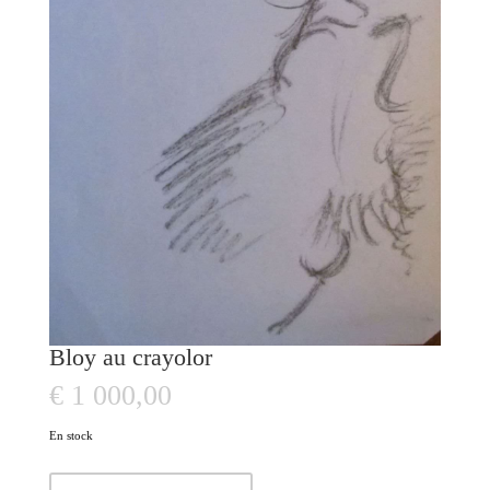
Bloy au crayolor
€
1 000,00
En stock
quantité