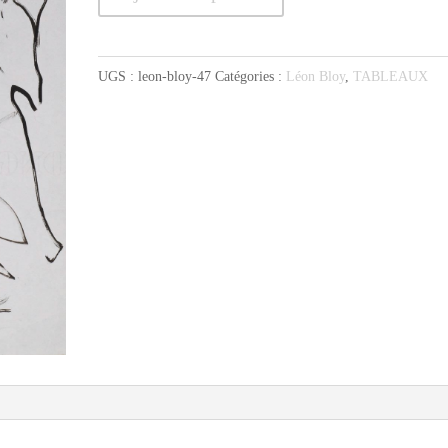
de
Bloy
de
UGS :
leon-bloy-47
Catégories :
Léon Bloy
,
TABLEAUX
dos