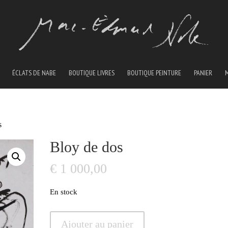
ÉCLATS DE NABE
BOUTIQUE LIVRES
BOUTIQUE PEINTURE
PANIER
s
Bloy de dos
€
1 000,00
En stock
quantité
Ajouter au panier