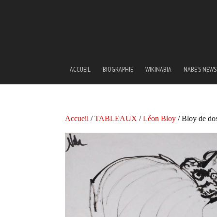
ACCUEIL
BIOGRAPHIE
WIKINABIA
NABE’S NEWS
Accueil
/
TABLEAUX
/
Léon Bloy
/ Bloy de do