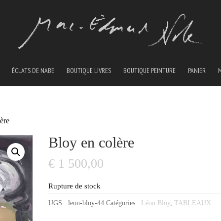
ÉCLATS DE NABE
BOUTIQUE LIVRES
BOUTIQUE PEINTURE
PANIER
ère
Bloy en colère
€
1 500,00
Rupture de stock
UGS :
leon-bloy-44
Catégories :
Léon Bloy
,
TABLEAUX