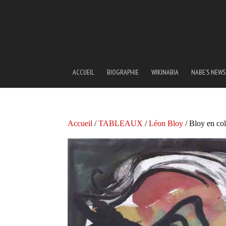
ACCUEIL
BIOGRAPHIE
WIKINABIA
NABE’S NEWS
Accueil
/
TABLEAUX
/
Léon Bloy
/ Bloy en col