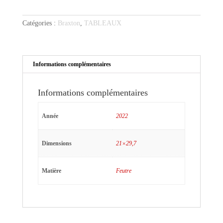
maintenant
4
Catégories :
Braxton
,
TABLEAUX
Informations complémentaires
Informations complémentaires
Année
2022
Dimensions
21×29,7
Matière
Feutre