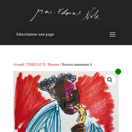
Sélectionner une page
Accueil
/
TABLEAUX
/
Braxton
/ Braxton maintenant 4