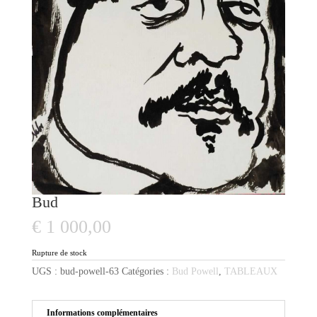
Bud
€
1 000,00
Rupture de stock
UGS :
bud-powell-63
Catégories :
Bud Powell
,
TABLEAUX
Informations complémentaires