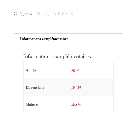
M.
Catégories :
Mingus
,
TABLEAUX
Informations complémentaires
Informations complémentaires
Année
2013
Dimensions
10×14
Matière
Marker