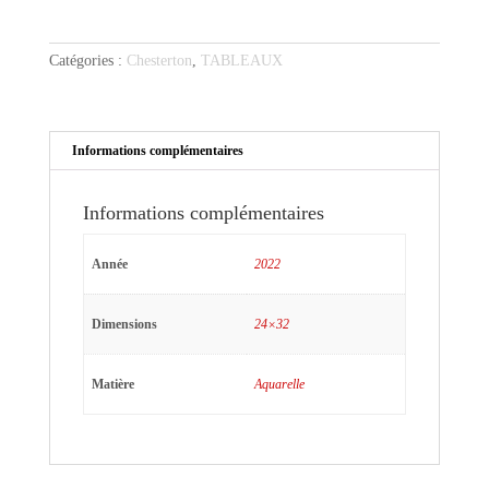
au
costume
Catégories :
Chesterton
,
TABLEAUX
bleu
Informations complémentaires
Informations complémentaires
Année
2022
Dimensions
24×32
Matière
Aquarelle