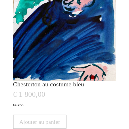
Chesterton au costume bleu
€
1 800,00
En stock
quantité
Ajouter au panier
de
Chesterton