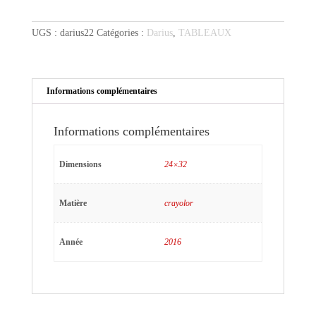
au
parapluie
UGS :
darius22
Catégories :
Darius
,
TABLEAUX
et
au
duvet
Informations complémentaires
Informations complémentaires
Dimensions
24×32
Matière
crayolor
Année
2016