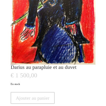
Darius au parapluie et au duvet
€
1 500,00
En stock
quantité
Ajouter au panier
de
Darius