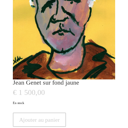
Jean Genet sur fond jaune
€
1 500,00
En stock
quantité
Ajouter au panier
de
Jean