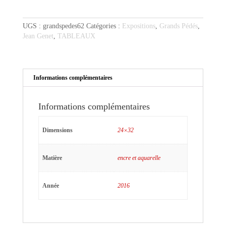
Genet
sur
UGS :
grandspedes62
Catégories :
Expositions
,
Grands Pédés
,
fond
Jean Genet
,
TABLEAUX
jaune
Informations complémentaires
Informations complémentaires
Dimensions
24×32
Matière
encre et aquarelle
Année
2016