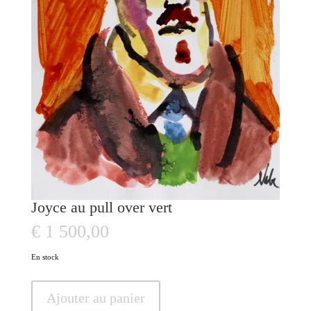
Joyce au pull over vert
€
1 500,00
En stock
quantité
Ajouter au panier
de