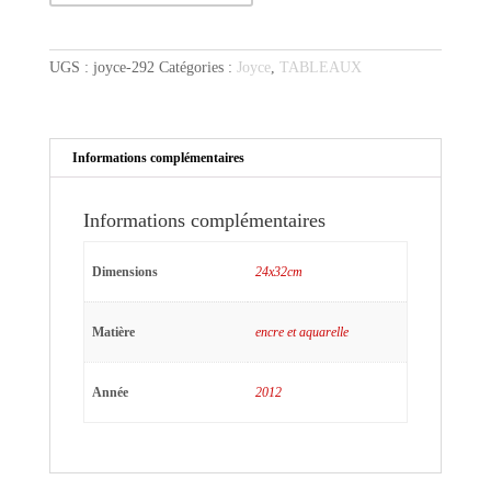
Joyce
au
pull
UGS :
joyce-292
Catégories :
Joyce
,
TABLEAUX
over
vert
Informations complémentaires
Informations complémentaires
Dimensions
24x32cm
Matière
encre et aquarelle
Année
2012