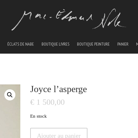
ÉCLATS DE NABE
BOUTIQUE LIVRES
BOUTIQUE PEINTURE
PANIER
Joyce l’asperge
€
1 500,00
En stock
quantité
Ajouter au panier