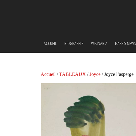
ACCUEIL
BIOGRAPHIE
WIKINABIA
NABE’S NEWS
Accueil
/
TABLEAUX
/
Joyce
/ Joyce l’asperge