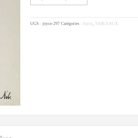
de
Joyce
l'asperge
UGS :
joyce-297
Catégories :
Joyce
,
TABLEAUX