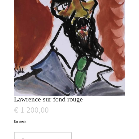
Lawrence sur fond rouge
€
1 200,00
En stock
quantité