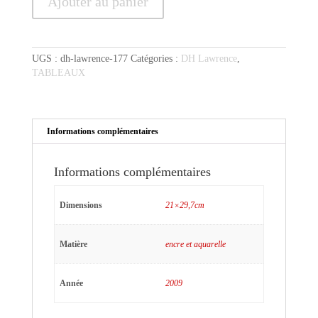
Ajouter au panier
de
Lawrence
sur
fond
UGS :
dh-lawrence-177
Catégories :
DH Lawrence
,
rouge
TABLEAUX
Informations complémentaires
Informations complémentaires
Dimensions
21×29,7cm
Matière
encre et aquarelle
Année
2009