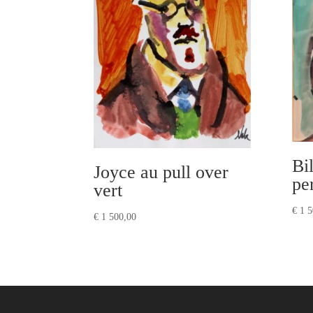
Bil
Joyce au pull over
pe
vert
€
1 5
€
1 500,00