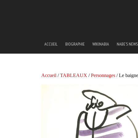
ACCUEIL
BIOGRAPHIE
WIKINABIA
NABE’S NEWS
Accueil
/
TABLEAUX
/
Personnages
/ Le baign