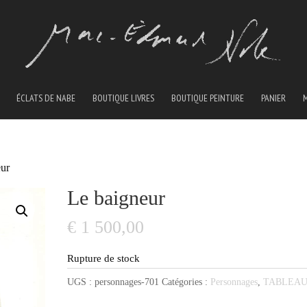
ÉCLATS DE NABE
BOUTIQUE LIVRES
BOUTIQUE PEINTURE
PANIER
eur
Le baigneur
€
1 500,00
Rupture de stock
UGS :
personnages-701
Catégories :
Personnages
,
TABLEA