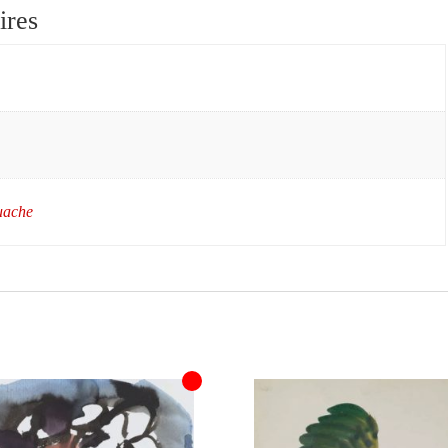
ires
ouache