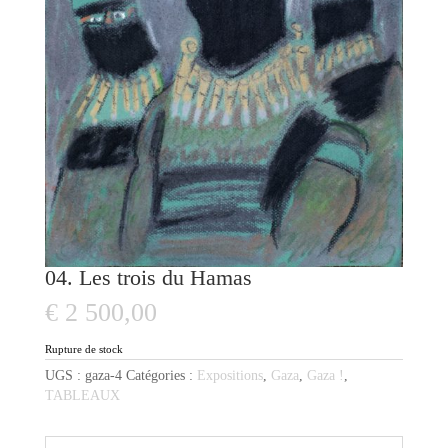
04. Les trois du Hamas
€
2 500,00
Rupture de stock
UGS :
gaza-4
Catégories :
Expositions
,
Gaza
,
Gaza !
,
TABLEAUX