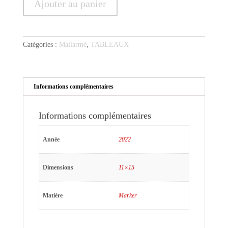
Ajouter au panier
de
Mallarmé
au
plaid
Catégories :
Mallarmé
,
TABLEAUX
Informations complémentaires
Informations complémentaires
Année
2022
Dimensions
11×15
Matière
Marker