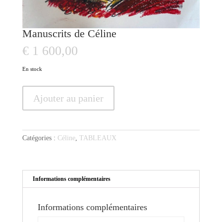
Manuscrits de Céline
€
1 600,00
En stock
quantité
Ajouter au panier
de
Manuscrits
de
Céline
Catégories :
Céline
,
TABLEAUX
Informations complémentaires
Informations complémentaires