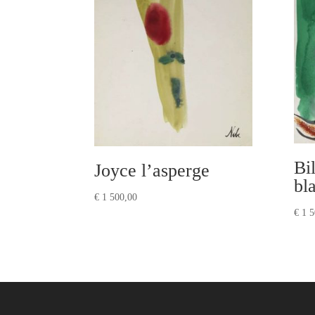
Bil
Joyce l’asperge
bl
€
1 500,00
€
1 5