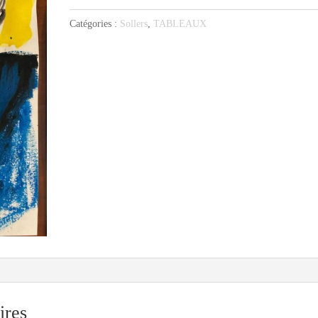
Sollers
Catégories :
Sollers
,
TABLEAUX
2
ires