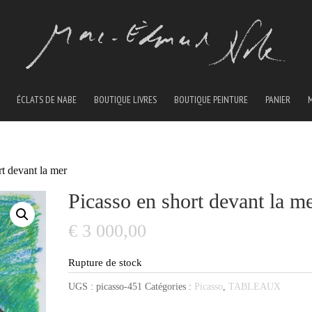
ÉCLATS DE NABE
BOUTIQUE LIVRES
BOUTIQUE PEINTURE
PANIER
rt devant la mer
Picasso en short devant la m
€
3 000,00
Rupture de stock
UGS :
picasso-451
Catégories :
Picasso
,
TABLEAUX