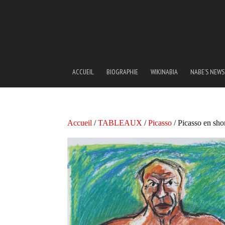
ACCUEIL
BIOGRAPHIE
WIKINABIA
NABE’S NEWS
Accueil
/
TABLEAUX
/
Picasso
/ Picasso en sho