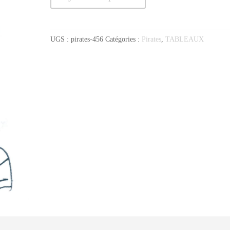
de
Pirate
au
UGS :
pirates-456
Catégories :
Pirates
,
TABLEAUX
foulard