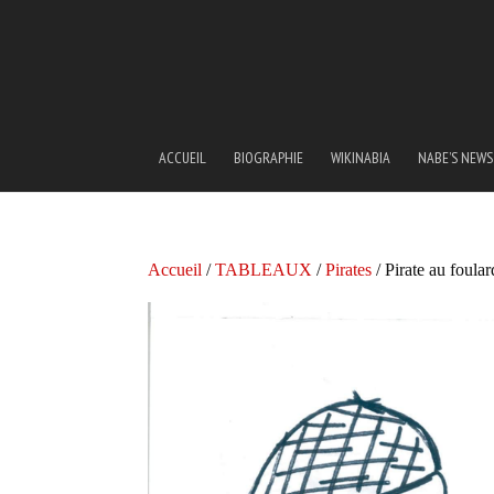
ACCUEIL
BIOGRAPHIE
WIKINABIA
NABE’S NEWS
Accueil
/
TABLEAUX
/
Pirates
/ Pirate au foular