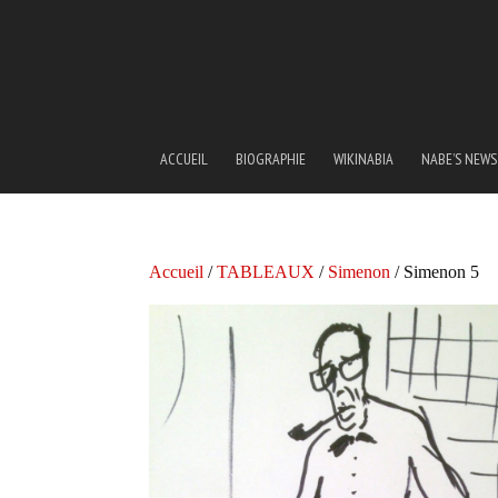
ACCUEIL
BIOGRAPHIE
WIKINABIA
NABE’S NEWS
Accueil
/
TABLEAUX
/
Simenon
/ Simenon 5