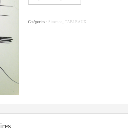
de
Simenon
5
Catégories :
Simenon
,
TABLEAUX
ires