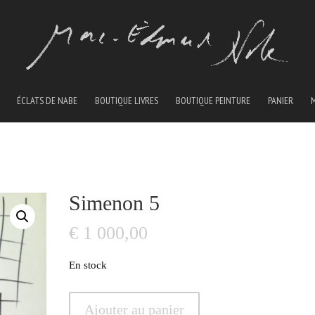
ÉCLATS DE NABE
BOUTIQUE LIVRES
BOUTIQUE PEINTURE
PANIER
Simenon 5
€
1 000,00
En stock
quantité
Ajouter au panier