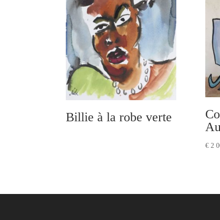
Co
Billie à la robe verte
Au
€
2 0