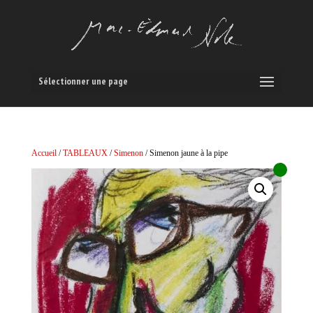
Sélectionner une page
Accueil
/
TABLEAUX
/
Simenon
/ Simenon jaune à la pipe