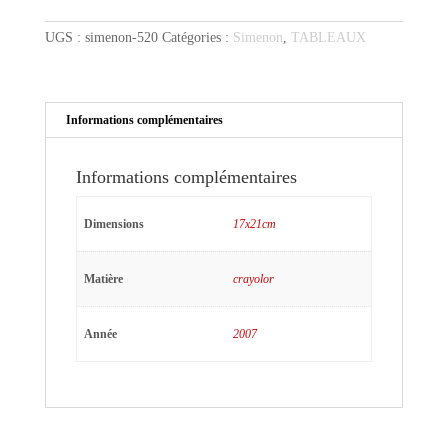
jaune
à
UGS :
simenon-520
Catégories :
Simenon
,
TABLEAUX
la
pipe
Informations complémentaires
Informations complémentaires
Dimensions
17x21cm
Matière
crayolor
Année
2007