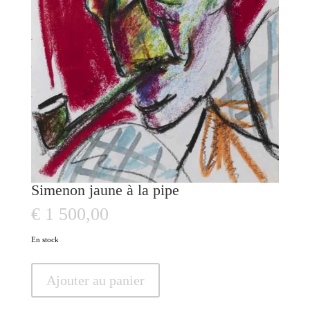
Simenon jaune à la pipe
€
1 500,00
En stock
quantité
Ajouter au panier
de
Simenon